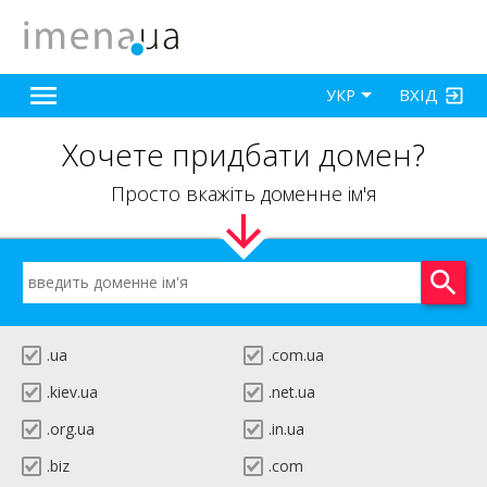
ВХІД
УКР
Хочете придбати домен?
Просто вкажіть доменне ім'я
.ua
.com.ua
.kiev.ua
.net.ua
.org.ua
.in.ua
.biz
.com